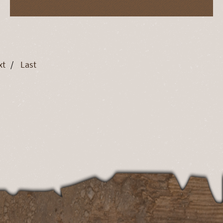
xt
Last