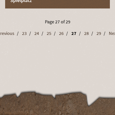
Spielplatz
Page 27 of 29
revious
23
24
25
26
27
28
29
Ne