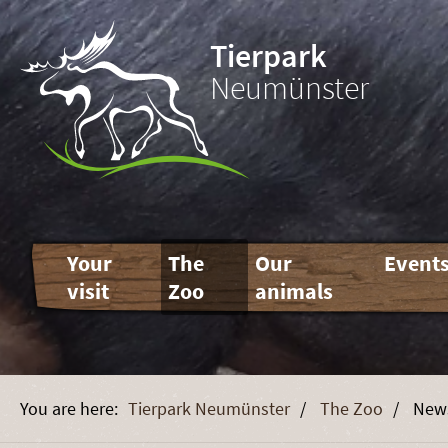
Tierpark
Neumünster
Skip
Your
The
Our
Event
navigation
visit
Zoo
animals
Tierpark Neumünster
The Zoo
New