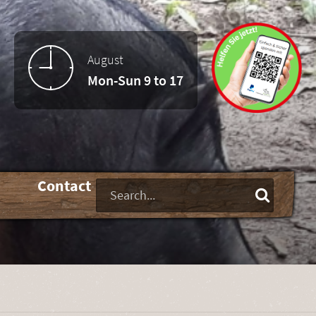
August
Mon-Sun 9 to 17
-
Contact
Keywords