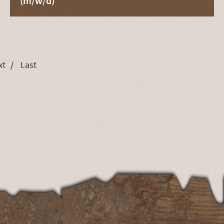
(m/w/d)
xt
Last