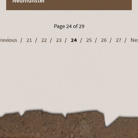
Neumünster
Page 24 of 29
revious
21
22
23
24
25
26
27
Ne