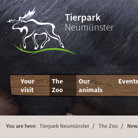
Tierpark
Neumünster
Skip
Your
The
Our
Event
navigation
visit
Zoo
animals
Tierpark Neumünster
The Zoo
New