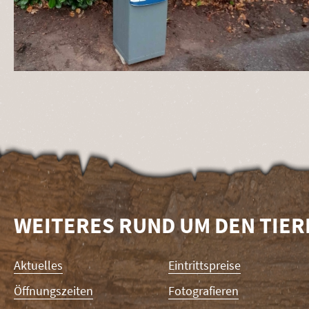
WEITERES RUND UM DEN TIE
Navigation
Aktuelles
Eintrittspreise
überspringen
Öffnungszeiten
Fotografieren