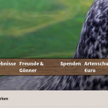
ebnisse
Freunde &
Spenden
Artenschu
Gönner
€uro
rken