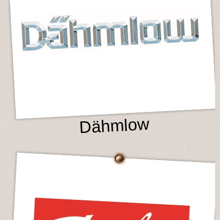
Dähmlow