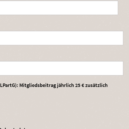
 im Sinne des Landespartnerschaftsgesetzes (LPartG): Mitgliedsbeitrag jährlich 25 € zusätzlich