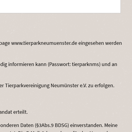
omepage www.tierparkneumuenster.de eingesehen werden
ndig informieren kann (Passwort: tierparknms) und an
er Tierparkvereinigung Neumünster e.V. zu erfolgen.
ndat erteilt.
sonderen Daten (§3Abs.9 BDSG) einverstanden. Meine