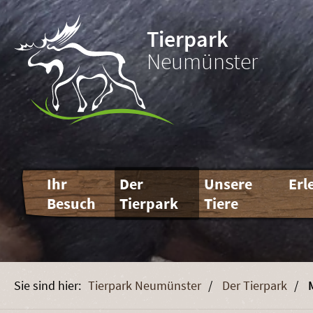
Tierpark
Neumünster
Navigation
Ihr
Der
Unsere
Erl
überspringen
Besuch
Tierpark
Tiere
Tierpark Neumünster
Der Tierpark