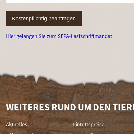
Kostenpflichtig beantragen
Hier gelangen Sie zum SEPA-Lastschriftmandat
WEITERES RUND UM DEN TIE
Navigation
Aktuelles
Eintrittspreise
überspringen