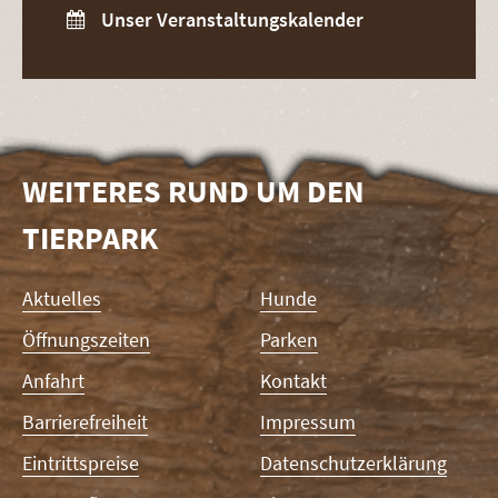
Unser Veranstaltungskalender

WEITERES RUND UM DEN
TIERPARK
Navigation
Aktuelles
Hunde
überspringen
Öffnungszeiten
Parken
Anfahrt
Kontakt
Barrierefreiheit
Impressum
Eintrittspreise
Datenschutzerklärung