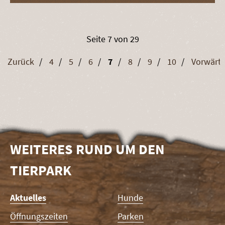
Seite 7 von 29
Zurück
4
5
6
7
8
9
10
Vorwärts
WEITERES RUND UM DEN
TIERPARK
Navigation
Aktuelles
Hunde
überspringen
Öffnungszeiten
Parken