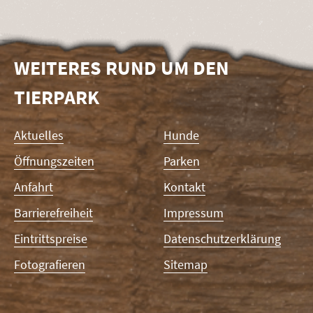
WEITERES RUND UM DEN
TIERPARK
Navigation
Aktuelles
Hunde
überspringen
Öffnungszeiten
Parken
Anfahrt
Kontakt
Barrierefreiheit
Impressum
Eintrittspreise
Datenschutzerklärung
Fotografieren
Sitemap