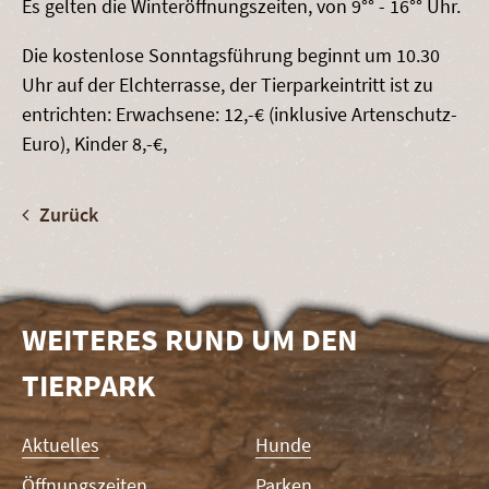
Es gelten die Winteröffnungszeiten, von 9°° - 16°° Uhr.
Die kostenlose Sonntagsführung beginnt um 10.30
Uhr auf der Elchterrasse, der Tierparkeintritt ist zu
entrichten: Erwachsene: 12,-€ (inklusive Artenschutz-
Euro), Kinder 8,-€,
Zurück
WEITERES RUND UM DEN
TIERPARK
Navigation
Aktuelles
Hunde
überspringen
Öffnungszeiten
Parken