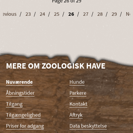
Page 26 of 29
revious
23
24
25
26
27
28
29
Ne
MERE OM ZOOLOGISK HAVE
Skip
Nuværende
Hunde
navigation
Åbningstider
Parkere
Tilgang
Kontakt
Tilgængelighed
Aftryk
Priser for adgang
Data beskyttelse