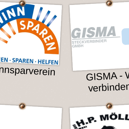
nnsparverein
GISMA - 
verbinden