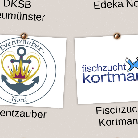
Edeka No
DKSB
umünster
Fischzuc
entzauber
Kortma