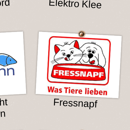
Elektro Klee
rd
ht
Fressnapf
nn