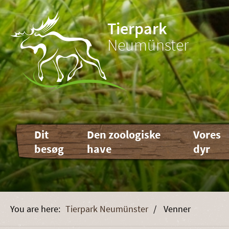
Tierpark
Neumünster
Skip
Dit
Den zoologiske
Vores
navigation
besøg
have
dyr
Tierpark Neumünster
Venner