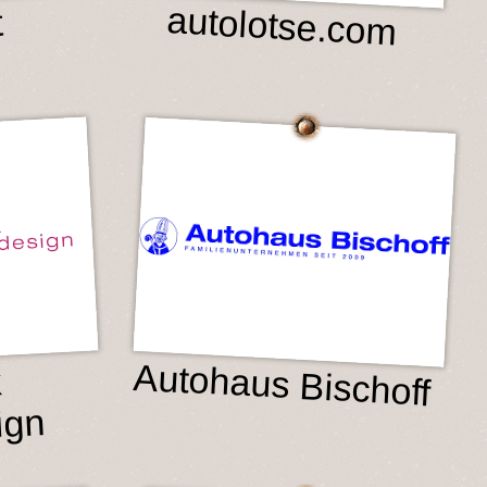
autolotse.com
t
Autohaus Bischoff
k
ign