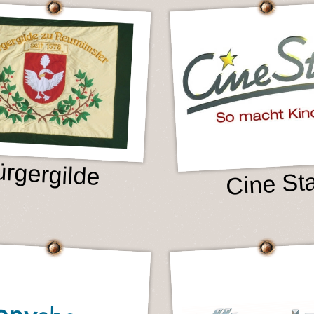
rgergilde
Cine St