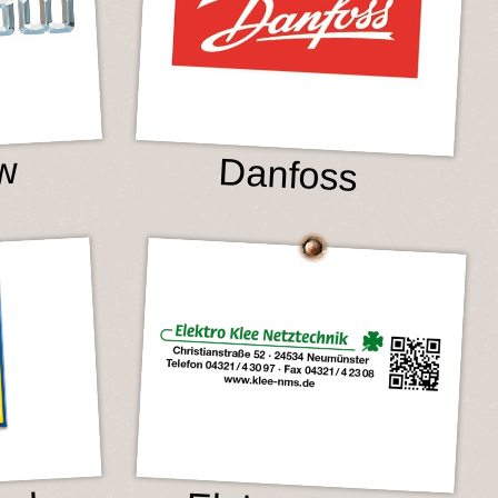
w
Danfoss