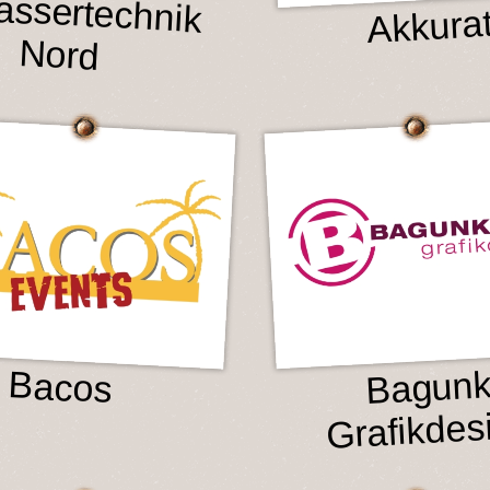
ssertechnik
Akkura
Nord
Bagun
Bacos
Grafikdes