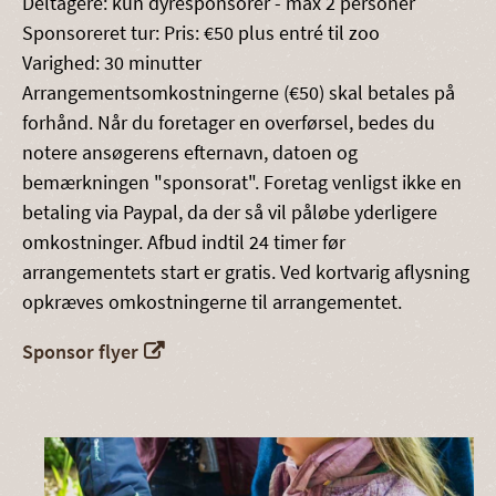
Deltagere: kun dyresponsorer - max 2 personer
Sponsoreret tur: Pris: €50 plus entré til zoo
Varighed: 30 minutter
Arrangementsomkostningerne (€50) skal betales på
forhånd. Når du foretager en overførsel, bedes du
notere ansøgerens efternavn, datoen og
bemærkningen "sponsorat". Foretag venligst ikke en
betaling via Paypal, da der så vil påløbe yderligere
omkostninger. Afbud indtil 24 timer før
arrangementets start er gratis. Ved kortvarig aflysning
opkræves omkostningerne til arrangementet.
Sponsor flyer